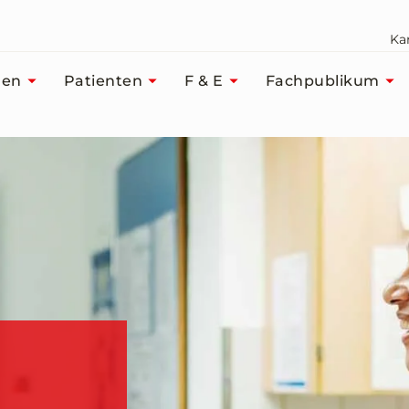
Kar
men
Patienten
F & E
Fachpublikum