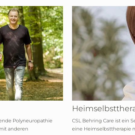
Heimselbstther
rende Polyneuropathie
CSL Behring Care ist ein S
 mit anderen
eine Heimselbsttherapie