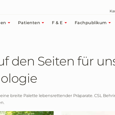
Kar
men
Patienten
F & E
Fachpublikum
 den Seiten für un
ologie
e eine breite Palette lebensrettender Präparate. CSL Beh
en.